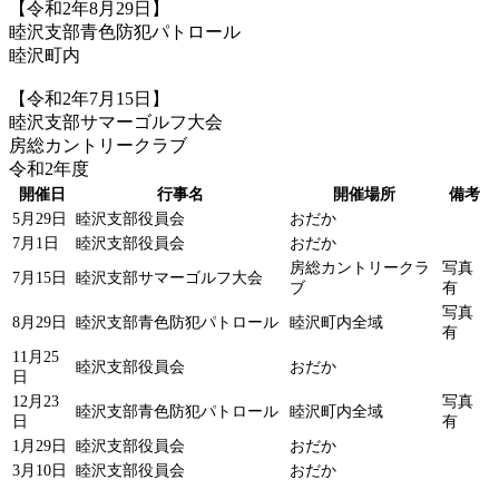
【令和2年8月29日】
睦沢支部青色防犯パトロール
睦沢町内
【令和2年7月15日】
睦沢支部サマーゴルフ大会
房総カントリークラブ
令和2年度
開催日
行事名
開催場所
備考
5月29日
睦沢支部役員会
おだか
7月1日
睦沢支部役員会
おだか
房総カントリークラ
写真
7月15日
睦沢支部サマーゴルフ大会
ブ
有
写真
8月29日
睦沢支部青色防犯パトロール
睦沢町内全域
有
11月25
睦沢支部役員会
おだか
日
12月23
写真
睦沢支部青色防犯パトロール
睦沢町内全域
日
有
1月29日
睦沢支部役員会
おだか
3月10日
睦沢支部役員会
おだか