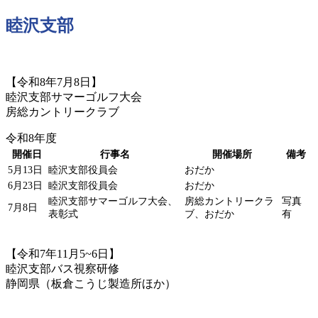
睦沢支部
【令和8年7月8日】
睦沢支部サマーゴルフ大会
房総カントリークラブ
令和8年度
開催日
行事名
開催場所
備考
5月13日
睦沢支部役員会
おだか
6月23日
睦沢支部役員会
おだか
睦沢支部サマーゴルフ大会、
房総カントリークラ
写真
7月8日
表彰式
ブ、おだか
有
【令和7年11月5~6日】
睦沢支部バス視察研修
静岡県（板倉こうじ製造所ほか）