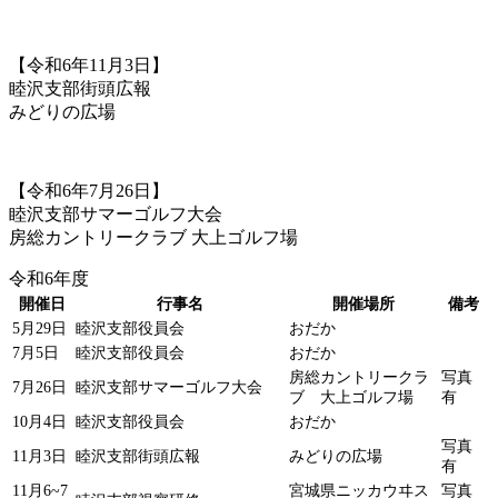
【令和6年11月3日】
睦沢支部街頭広報
みどりの広場
【令和6年7月26日】
睦沢支部サマーゴルフ大会
房総カントリークラブ 大上ゴルフ場
令和6年度
開催日
行事名
開催場所
備考
5月29日
睦沢支部役員会
おだか
7月5日
睦沢支部役員会
おだか
房総カントリークラ
写真
7月26日
睦沢支部サマーゴルフ大会
ブ 大上ゴルフ場
有
10月4日
睦沢支部役員会
おだか
写真
11月3日
睦沢支部街頭広報
みどりの広場
有
11月6~7
宮城県ニッカウヰス
写真