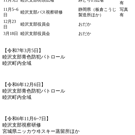
11月3日
睦沢支部街頭広報
みどりの広場
有
11月5~6
静岡県（板倉こうじ
写真
睦沢支部バス視察研修
日
製造所ほか）
有
12月23
睦沢支部役員会
おだか
日
3月18日
睦沢支部役員会
おだか
【令和7年3月5日】
睦沢支部青色防犯パトロール
睦沢町内全域
【令和6年12月6日】
睦沢支部青色防犯パトロール
睦沢町内全域
【令和6年11月6~7日】
睦沢支部視察研修
宮城県ニッカウヰスキー蒸留所ほか