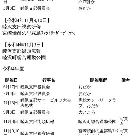
日
羽咋ほか
3月8日
睦沢支部役員会
おだか
【令和4年11月9,10日】
睦沢支部視察研修
宮崎焼酎の里霧島ﾌｧｸﾄﾘｰｶﾞｰﾃﾞﾝ他
【令和4年11月3日】
睦沢支部街頭広報
睦沢町総合運動公園
令和4年度
開催日
行事名
開催場所
備考
6月17日
睦沢支部役員会
おだか
7月4日
睦沢支部役員会
おだか
睦沢支部サマーゴルフ大会、
房総カントリークラ
7月13日
表彰式
ブ、おだか
9月8日
睦沢支部役員会
大ところ
写真
11月3日
睦沢支部街頭広報
睦沢町総合運動公園
有
11月9,10
宮崎焼酎の里霧島ﾌｧｸ
写真
睦沢支部視察研修