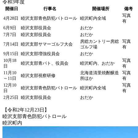
令和3年度
開催日
行事名
開催場所
備考
写真
4月28日
睦沢支部青色防犯パトロール
睦沢町内全域
有
6月9日
睦沢支部役員会
おだか
7月7日
睦沢支部役員会
おだか
房総カントリー房総
写真
7月14日
睦沢支部サマーゴルフ大会
ゴルフ場
有
9月15日
睦沢支部増強役員会
おだか
10月18
写真
睦沢支部青パト、役員会
睦沢町内、おだか
日
有
11月10
北海道清里焼酎醸造
写真
睦沢支部視察研修
～11日
所ほか
有
12月10
写真
睦沢支部青色防犯パトロール
睦沢町内全域
日
有
2月25日
睦沢支部役員会
おだか
【令和2年12月23日】
睦沢支部青色防犯パトロール
睦沢町内