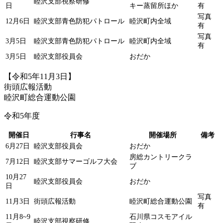
睦沢支部視察研修
日
キー蒸留所ほか
有
写真
12月6日
睦沢支部青色防犯パトロール
睦沢町内全域
有
写真
3月5日
睦沢支部青色防犯パトロール
睦沢町内全域
有
3月5日
睦沢支部役員会
おだか
【令和5年11月3日】
街頭広報活動
睦沢町総合運動公園
令和5年度
開催日
行事名
開催場所
備考
6月27日
睦沢支部役員会
おだか
房総カントリークラ
7月12日
睦沢支部サマーゴルフ大会
ブ
10月27
睦沢支部役員会
おだか
日
写真
11月3日
街頭広報活動
睦沢町総合運動公園
有
11月8~9
石川県コスモアイル
睦沢支部視察研修