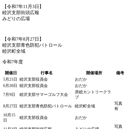
【令和7年11月3日】
睦沢支部街頭広報
みどりの広場
【令和7年8月27日】
睦沢支部青色防犯パトロール
睦沢町全域
令和7年度
開催日
行事名
開催場所
備考
5月21日
睦沢支部役員会
おだか
6月20日
睦沢支部役員会
おだか
房総カントリークラ
7月9日
睦沢支部サマーゴルフ大会
ブ
写真
8月27日
睦沢支部青色防犯パトロール
睦沢町全域
有
10月15
睦沢支部役員会
おだか
日
写真