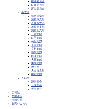
組織委員会
研修委員会
厚生委員会
各支部
連絡協議会
茂原東支部
茂原西支部
茂原南支部
茂原北支部
一宮支部
白子支部
長生支部
長南支部
長柄支部
睦沢支部
勝浦支部
大原支部
夷隅支部
岬支部
大多喜支部
御宿支部
各部会
源泉部会
女性部会
青年部会
広報誌
公開講座
情報公開
お問い合わせ